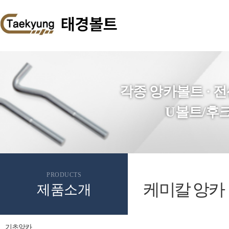
각종 앙카볼트 · 
U볼트/후크
PRODUCTS
케미칼 앙카
제품소개
기초앙카