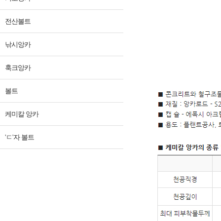
전산볼트
낚시앙카
훅크앙카
볼트
케미칼 앙카
'ㄷ'자 볼트