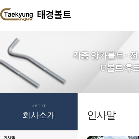
각종 앙카볼트 · 
U볼트/후크
ABOUT
인사말
회사소개
인사말